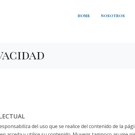
HOME
NOSOTROS
vacidad
ELECTUAL
responsabiliza del uso que se realice del contenido de la p
uien acceda y utilice su contenido. Muvens tampoco asume n