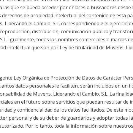
 a las que se pueda acceder por enlaces o buscadores desd
s derechos de propiedad intelectual del contenido de esta pá
s, Liderando el Cambio, S.L. correspondiéndole el ejercicio e
eproducción, distribución, comunicación pública y transforma
S.L. Igualmente, todos los nombres comerciales o marcas de
d intelectual que son por Ley de titularidad de Muvens, Lid
igente Ley Orgánica de Protección de Datos de Carácter Per
uantos datos personales le faciliten, serán incluidos en un 
sabilidad de Muvens, Liderando el Cambio, S.L. La finalidad 
ciales en el futuro sobre servicios que puedan resultar de i
uridad y confidencialidad de los datos facilitados. De este 
cter personal y de su deber de guardarlos y adoptar todas l
autorizado. Por lo tanto, toda la información sobre nuestros