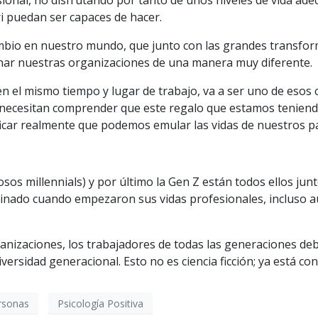
sional, no disfrutando por tanto de unos niveles de vida ad
i puedan ser capaces de hacer.
bio en nuestro mundo, que junto con las grandes transforma
nar nuestras organizaciones de una manera muy diferente.
 en el mismo tiempo y lugar de trabajo, va a ser uno de eso
0, necesitan comprender que este regalo que estamos teniend
ificar realmente que podemos emular las vidas de nuestros p
sos millennials) y por último la Gen Z están todos ellos j
ginado cuando empezaron sus vidas profesionales, incluso
ganizaciones, los trabajadores de todas las generaciones deb
iversidad generacional. Esto no es ciencia ficción; ya está co
rsonas
Psicología Positiva