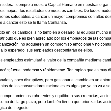
nsiderar siempre a nuestro Capital Humano en nuestras organi
 mejorar los resultados de nuestros cambios. De todos modos
iones saludables, alcanzar un mayor compromiso con altas dosi
te alcanzar esto se le llama Confianza.
éxito en los cambios, sino también a desarrollar equipos mucho
 atributo que es bien apreciado por los empleados de las compa
organización, no adquieren un compromiso emocional y no comu
 a lo esperado, sus empleados desconfiarán de ellos.
os empleados estimulará el valor de la compañía mediante cam
cán; fuerte, poderosa y rápidamente. Tan rápido que es muy difí
ionales y poco disruptivos, pero gestionar el cambio en un ento
entos de los consumidores racionales es algo que ya no va a se
comportamientos coherentes y equilibren sus creencias, accion
o como del largo plazo, pero también tienen que priorizar las acc
gica del negocio.